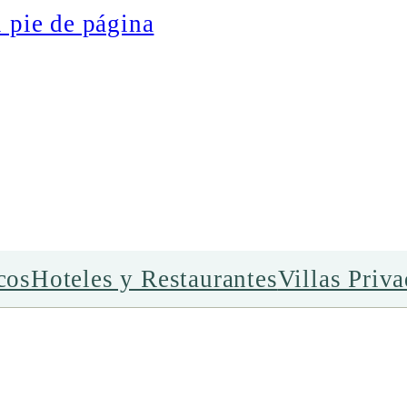
l pie de página
cos
Hoteles y Restaurantes
Villas Priv