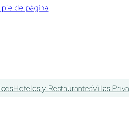
l pie de página
icos
Hoteles y Restaurantes
Villas Priv