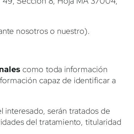
io 49, Sección 8, Hoja MA 37004,
lante nosotros o nuestro).
nales
como toda información
información capaz de identificar a
 interesado, serán tratados de
dades del tratamiento, titularidad