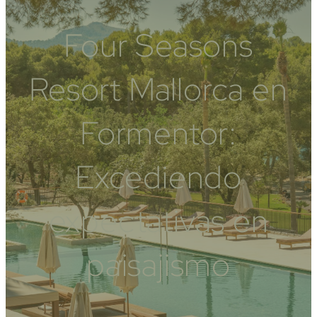
Four Seasons
Resort Mallorca en
Formentor:
Excediendo
expectativas en
paisajismo