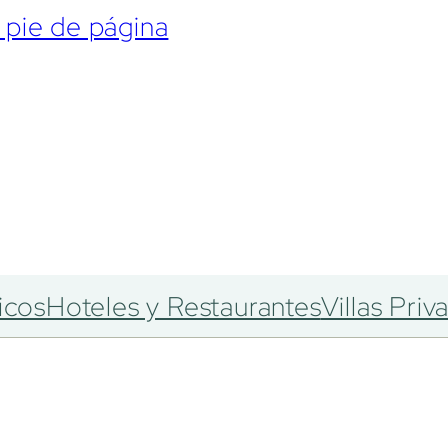
l pie de página
icos
Hoteles y Restaurantes
Villas Priv