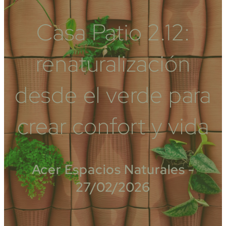
Casa Patio 2.12:
renaturalización
desde el verde para
crear confort y vida
Acer Espacios Naturales -
27/02/2026