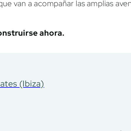
que van a acompañar las amplias aven
onstruirse ahora.
ates (Ibiza)