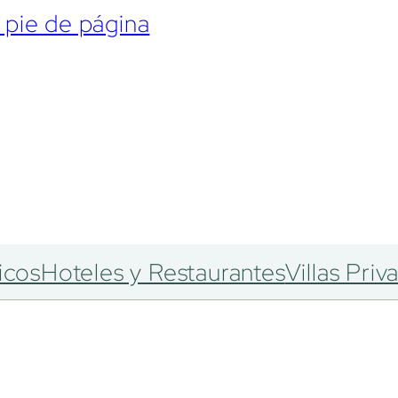
l pie de página
icos
Hoteles y Restaurantes
Villas Priv