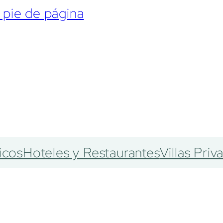
l pie de página
icos
Hoteles y Restaurantes
Villas Priv