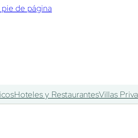
l pie de página
icos
Hoteles y Restaurantes
Villas Priv